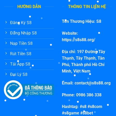
HƯỚNG DẪN
THÔNG TIN LIÊN HỆ
Tên Thương Hiệu: S8
Đăng Ký S8
Đăng Nhập S8
Website:
https://s8s88.org/
Nạp Tiền S8
Địa chỉ: 197 Đường Tây
Rút Tiền S8
Thạnh, Tây Thạnh, Tân
Tải App S8
Phú, Thành phố Hồ Chí
Minh, Việt Nam
Đại Lý S8
Email:
contact@s8s88.org
Phone: 0986 386 338
Hashtag: #s8 #s8com
#s8game #s8bet