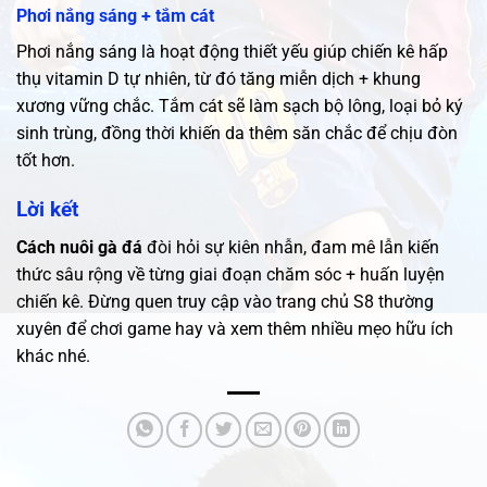
Phơi nắng sáng + tắm cát
Phơi nắng sáng là hoạt động thiết yếu giúp chiến kê hấp
thụ vitamin D tự nhiên, từ đó tăng miễn dịch + khung
xương vững chắc. Tắm cát sẽ làm sạch bộ lông, loại bỏ ký
sinh trùng, đồng thời khiến da thêm săn chắc để chịu đòn
tốt hơn.
Lời kết
Cách nuôi gà đá
đòi hỏi sự kiên nhẫn, đam mê lẫn kiến
thức sâu rộng về từng giai đoạn chăm sóc + huấn luyện
chiến kê. Đừng quen truy cập vào trang chủ S8 thường
xuyên để chơi game hay và xem thêm nhiều mẹo hữu ích
khác nhé.