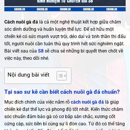
Cách nuôi gà đá
là cả một nghệ thuật kết hợp giữa chăm
sóc dinh dưỡng và huấn luyện thể lực. Để sở hữu một
chiến kê có sức mạnh vượt trội, dẻo dai và tinh thần thi đấu
tốt, người nuôi cần tuân thủ quy trình hết sức nghiêm ngặt.
Bài viết sau của
S8
sẽ chia sẻ những bí quyết then chốt về
việc này, theo dõi nhé.
Nội dung bài viết
Tại sao sư kê cần biết cách nuôi gà đá chuẩn?
Mục đích chính của việc nắm rõ
cách nuôi gà đá
là giúp
chiến kê đạt thể lực và phong độ tốt nhất. Kiến thức chăm
sóc chuẩn đảm bảo gà có cơ bắp săn chắc, xương cốt
cứng cáp, sức bền bỉ cùng sự lì đòn cao. Từ đó có thể tăng