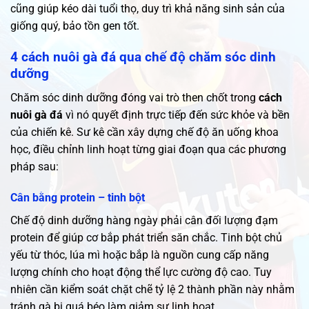
cũng giúp kéo dài tuổi thọ, duy trì khả năng sinh sản của
giống quý, bảo tồn gen tốt.
4 cách nuôi gà đá qua chế độ chăm sóc dinh
dưỡng
Chăm sóc dinh dưỡng đóng vai trò then chốt trong
cách
nuôi gà đá
vì nó quyết định trực tiếp đến sức khỏe và bền
của chiến kê. Sư kê cần xây dựng chế độ ăn uống khoa
học, điều chỉnh linh hoạt từng giai đoạn qua các phương
pháp sau:
Cân bằng protein – tinh bột
Chế độ dinh dưỡng hàng ngày phải cân đối lượng đạm
protein để giúp cơ bắp phát triển săn chắc. Tinh bột chủ
yếu từ thóc, lúa mì hoặc bắp là nguồn cung cấp năng
lượng chính cho hoạt động thể lực cường độ cao. Tuy
nhiên cần kiểm soát chặt chẽ tỷ lệ 2 thành phần này nhằm
tránh gà bị quá béo làm giảm sự linh hoạt.