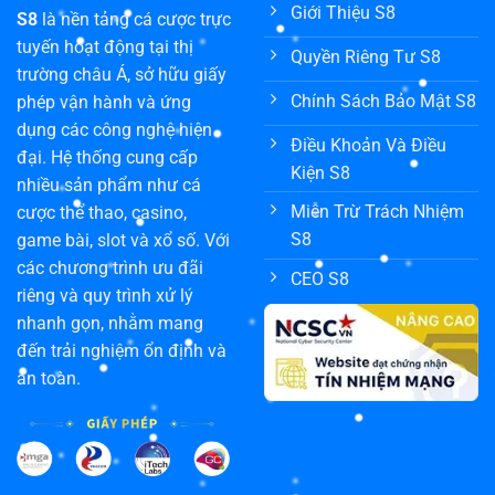
Giới Thiệu S8
S8
là nền tảng cá cược trực
tuyến hoạt động tại thị
Quyền Riêng Tư S8
trường châu Á, sở hữu giấy
Chính Sách Bảo Mật S8
phép vận hành và ứng
dụng các công nghệ hiện
Điều Khoản Và Điều
đại. Hệ thống cung cấp
Kiện S8
nhiều sản phẩm như cá
Miễn Trừ Trách Nhiệm
cược thể thao, casino,
S8
game bài, slot và xổ số. Với
các chương trình ưu đãi
CEO S8
riêng và quy trình xử lý
nhanh gọn, nhằm mang
đến trải nghiệm ổn định và
an toàn.