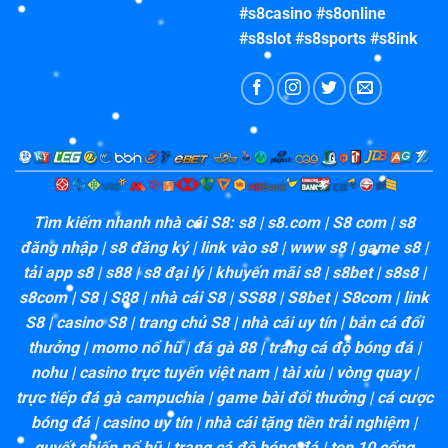
#s8casino #s8online
#s8slot #s8sports #s8ink
Tìm kiếm nhanh nhà cái S8: s8 | s8.com | S8 com | s8
đăng nhập | s8 đăng ký | link vào s8 | www s8 | game s8 |
tải app s8 | s88 | s8 đại lý | khuyến mãi s8 | s8bet | s8s8 |
s8com | S8 | S88 | nhà cái S8 | SS88 | S8bet | S8com | link
S8 | casino S8 | trang chủ S8 | nhà cái uy tín |
bắn cá đổi
thưởng |
momo nổ hũ | đá gà 88 | trang cá độ bóng đá |
nohu |
casino trực tuyến việt nam | tài xỉu | vòng quay |
trực tiếp đá gà campuchia | game bài đổi thưởng | cá cược
bóng đá | casino uy tín |
nhà cái tặng tiền trải nghiệm |
quyết chiến nổ hũ |
trang cá độ bóng đá |
top 10 cổng