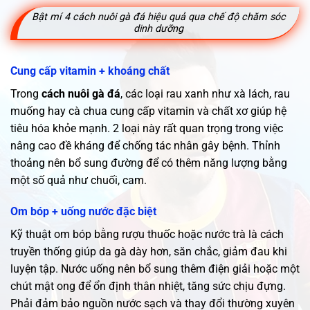
Bật mí 4 cách nuôi gà đá hiệu quả qua chế độ chăm sóc
dinh dưỡng
Cung cấp vitamin + khoáng chất
Trong
cách nuôi gà đá
, các loại rau xanh như xà lách, rau
muống hay cà chua cung cấp vitamin và chất xơ giúp hệ
tiêu hóa khỏe mạnh. 2 loại này rất quan trọng trong việc
nâng cao đề kháng để chống tác nhân gây bệnh. Thỉnh
thoảng nên bổ sung đường để có thêm năng lượng bằng
một số quả như chuối, cam.
Om bóp + uống nước đặc biệt
Kỹ thuật om bóp bằng rượu thuốc hoặc nước trà là cách
truyền thống giúp da gà dày hơn, săn chắc, giảm đau khi
luyện tập. Nước uống nên bổ sung thêm điện giải hoặc một
chút mật ong để ổn định thân nhiệt, tăng sức chịu đựng.
Phải đảm bảo nguồn nước sạch và thay đổi thường xuyên