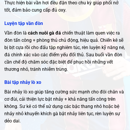
Thực hiện bài vần hơi đều đặn theo chu kỳ giúp phổi nở
tốt, đảm bảo cung cấp đủ oxy.
Luyện tập vần đòn
Vần đòn là
cách nuôi gà đá
chiến thuật làm quen việc ra
đòn tấn công + phòng thủ chủ động, hiệu quả. Chiến kê sẽ
bị bịt cựa rồi cho đấu tập nghiêm túc, rèn luyện kỹ năng né,
đá chính xác vào các điểm yếu đối thủ. Sau buổi vần đòn
cần chế độ chăm sóc đặc biệt để phục hồi những vết
thương nhỏ, tránh nhiễm trùng.
Bài tập nhảy lò xo
Bài nhảy lò xo giúp tăng cường sức mạnh cho đôi chân và
cơ đùi, cải thiện lực bật nhảy + khả năng tấn công trên
không. Sư kê có thể sử dụng các bậc thang nhỏ hoặc bệ
nhảy nhỏ khuyến khích gà bật nhảy liên tục, rèn luyện sự
dẻo dai.