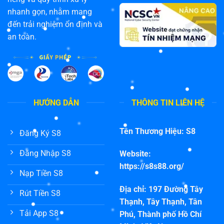
nhanh gọn, nhằm mang
đến trải nghiệm ổn định và
an toàn.
HƯỚNG DẪN
THÔNG TIN LIÊN HỆ
Tên Thương Hiệu: S8
Đăng Ký S8
Đăng Nhập S8
Website:
https://s8s88.org/
Nạp Tiền S8
Địa chỉ: 197 Đường Tây
Rút Tiền S8
Thạnh, Tây Thạnh, Tân
Tải App S8
Phú, Thành phố Hồ Chí