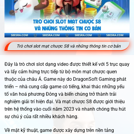
Trò chơi slot mạt chược S8 và những thông tin cơ bản
Đây là trò chơi slot dạng video được thiết kế với 5 trục quay
và lấy cảm hứng trực tiếp từ bộ môn mạt chược quen
thuộc của châu Á. Game này do DragonSoft Gaming phát
triển – nhà cung cấp game có tiếng, khai thác những yếu
tố văn hoá phương Đông và biến chúng trở thành trải
nghiệm giải trí hiện đại. Và mạt chược S8 được giới thiệu
trên hệ thống vào cuối năm 2023 và nhanh chóng thu hút
sự chú ý của rất nhiều khách hàng.
Về mặt kỹ thuật, game được xây dựng trên nền tảng