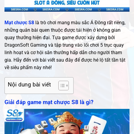
Mạt chược S8
là trò chơi mang màu sắc Á Đông rất riêng,
những quân bài quen thuộc được tái hiện ở không gian
quay thưởng hiện đại. Tựa game được xây dựng bởi
DragonSoft Gaming và tập trung vào lối chơi 5 trục quay
linh hoạt và cơ hội săn thưởng hấp dẫn cho người tham
gia. Hãy đến với bài viết sau đây để được hé lộ tất tần tật
về siêu phẩm này nhé!
Nội dung bài viết
Giải đáp game mạt chược S8 là gì?