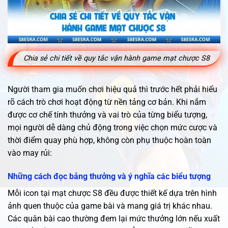
Chia sẻ chi tiết về quy tắc vận hành game mạt chược S8
Người tham gia muốn chơi hiệu quả thì trước hết phải hiểu
rõ cách trò chơi hoạt động từ nền tảng cơ bản. Khi nắm
được cơ chế tính thưởng và vai trò của từng biểu tượng,
mọi người dễ dàng chủ động trong việc chọn mức cược và
thời điểm quay phù hợp, không còn phụ thuộc hoàn toàn
vào may rủi:
Những cách đọc bảng thưởng và ý nghĩa các biểu tượng
Mỗi icon tại mạt chược S8 đều được thiết kế dựa trên hình
ảnh quen thuộc của game bài và mang giá trị khác nhau.
Các quân bài cao thường đem lại mức thưởng lớn nếu xuất