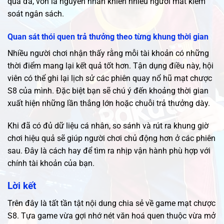
quá đà, vốn là nguyên nhân khiến nhiều người mất kiểm
soát ngân sách.
Quan sát thói quen trả thưởng theo từng khung thời gian
Nhiều người chơi nhận thấy rằng mỗi tài khoản có những
thời điểm mang lại kết quả tốt hơn. Tận dụng điều này, hội
viên có thể ghi lại lịch sử các phiên quay nổ hũ mạt chược
S8 của mình. Đặc biệt bạn sẽ chú ý đến khoảng thời gian
xuất hiện những lần thắng lớn hoặc chuỗi trả thưởng dày.
Khi đã có đủ dữ liệu cá nhân, so sánh và rút ra khung giờ
chơi hiệu quả sẽ giúp người chơi chủ động hơn ở các phiên
sau. Đây là cách hay để tìm ra nhịp vận hành phù hợp với
chính tài khoản của bạn.
Lời kết
Trên đây là tất tần tật nội dung chia sẻ về game mạt chược
S8. Tựa game vừa gợi nhớ nét văn hoá quen thuộc vừa mở