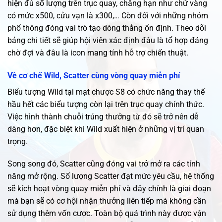
hiện đủ số lượng trên trục quay, chẳng hạn như chữ vàng
có mức x500, cửu vạn là x300,… Còn đối với những nhóm
phổ thông đóng vai trò tạo dòng thắng ổn định. Theo dõi
bảng chi tiết sẽ giúp hội viên xác định đâu là tổ hợp đáng
chờ đợi và đâu là icon mang tính hỗ trợ chiến thuật.
Về cơ chế Wild, Scatter cùng vòng quay miễn phí
Biểu tượng Wild tại mạt chược S8 có chức năng thay thế
hầu hết các biểu tượng còn lại trên trục quay chính thức.
Việc hình thành chuỗi trúng thưởng từ đó sẽ trở nên dễ
dàng hơn, đặc biệt khi Wild xuất hiện ở những vị trí quan
trọng.
Song song đó, Scatter cũng đóng vai trở mở ra các tính
năng mở rộng. Số lượng Scatter đạt mức yêu cầu, hệ thống
sẽ kích hoạt vòng quay miễn phí và đây chính là giai đoạn
mà bạn sẽ có cơ hội nhận thưởng liên tiếp mà không cần
sử dụng thêm vốn cược. Toàn bộ quá trình này được vận