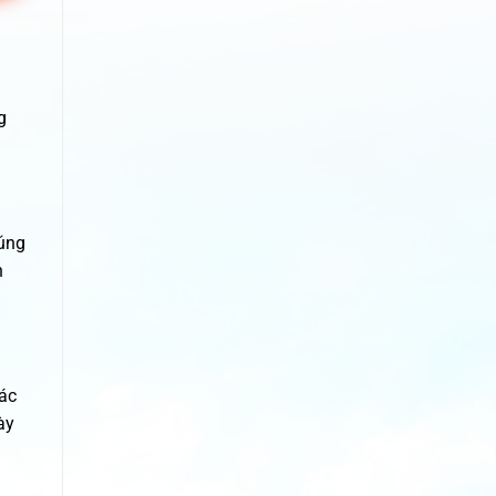
g
Súng
h
xác
ày