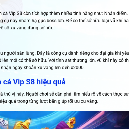
ắn cá Vip S8 còn tích hợp thêm nhiều tính năng như: Nhân điểm,
ng cụ này nhằm hạ gục boss lớn. Để có thể sở hữu loại vũ khí nà
 về số xu vàng đang sở hữu.
u người săn lùng. Đây là công cụ dành riêng cho đại gia khi yê
 lên mới có thể sở hữu. Với tính sát thương lớn, vũ khí này có t
ể nhận ngay khoản xu vàng lên đến x2000.
 cá Vip S8 hiệu quả
 thú vị này. Người chơi sẽ cần phải tìm hiểu rõ về cách thực sự
iệu quả trong từng lượt bắn giúp tối ưu xu vàng.