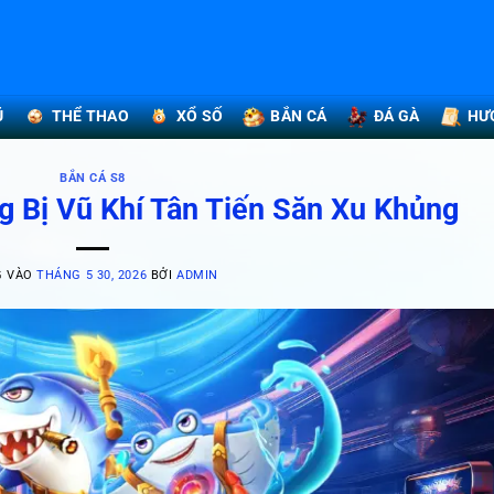
Ũ
THỂ THAO
XỔ SỐ
BẮN CÁ
ĐÁ GÀ
HƯ
BẮN CÁ S8
ng Bị Vũ Khí Tân Tiến Săn Xu Khủng
G VÀO
THÁNG 5 30, 2026
BỞI
ADMIN