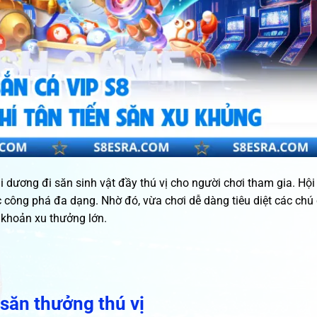
dương đi săn sinh vật đầy thú vị cho người chơi tham gia. Hội
ức công phá đa dạng. Nhờ đó, vừa chơi dễ dàng tiêu diệt các chú
 khoản xu thưởng lớn.
săn thưởng thú vị