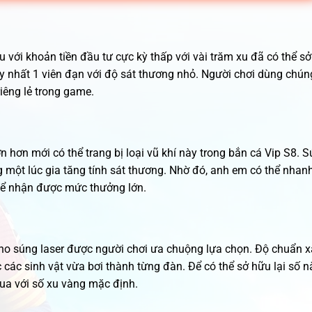
với khoản tiền đầu tư cực kỳ thấp với vài trăm xu đã có thể sở
uy nhất 1 viên đạn với độ sát thương nhỏ. Người chơi dùng chún
 riêng lẻ trong game.
n hơn mới có thể trang bị loại vũ khí này trong bắn cá Vip S8. 
 một lúc gia tăng tính sát thương. Nhờ đó, anh em có thể nhan
n để nhận được mức thưởng lớn.
 cho súng laser được người chơi ưa chuộng lựa chọn. Độ chuẩn 
 các sinh vật vừa bơi thành từng đàn. Để có thể sở hữu lại số n
a với số xu vàng mặc định.