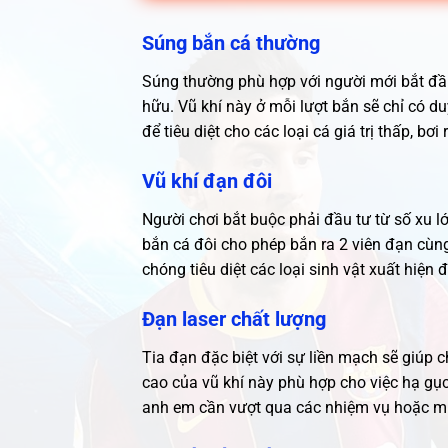
Súng bắn cá thường
Súng thường phù hợp với người mới bắt đầu 
hữu. Vũ khí này ở mỗi lượt bắn sẽ chỉ có d
để tiêu diệt cho các loại cá giá trị thấp, bơi
Vũ khí đạn đôi
Người chơi bắt buộc phải đầu tư từ số xu lớ
bắn cá đôi cho phép bắn ra 2 viên đạn cùng
chóng tiêu diệt các loại sinh vật xuất hiệ
Đạn laser chất lượng
Tia đạn đặc biệt với sự liền mạch sẽ giúp
cao của vũ khí này phù hợp cho việc hạ gục
anh em cần vượt qua các nhiệm vụ hoặc mu