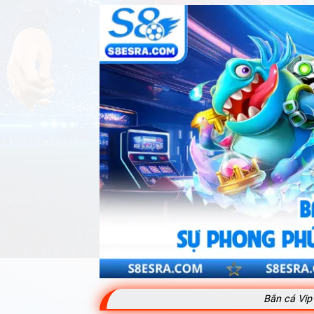
Bắn cá Vip