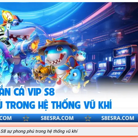
 S8 sự phong phú trong hệ thống vũ khí