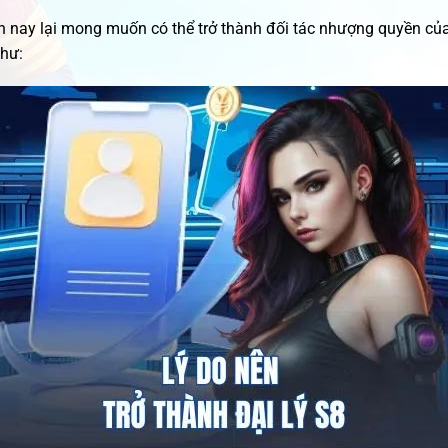
 nay lại mong muốn có thể trở thành đối tác nhượng quyền của 
như: