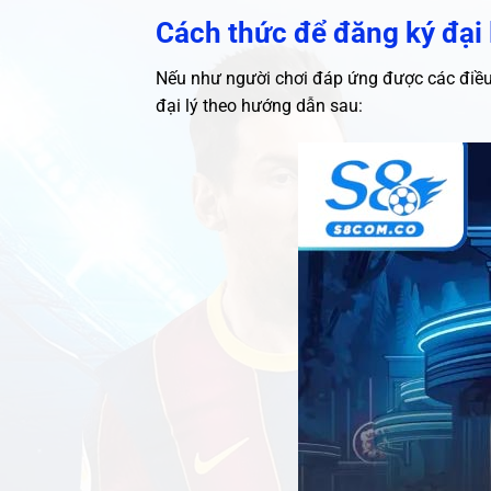
Cách thức để đăng ký đại 
Nếu như người chơi đáp ứng được các điều 
đại lý theo hướng dẫn sau: