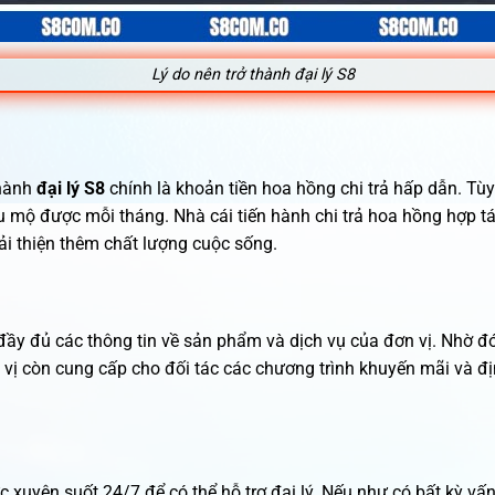
Lý do nên trở thành đại lý S8
thành
đại lý S8
chính là khoản tiền hoa hồng chi trả hấp dẫn. Tùy
u mộ được mỗi tháng. Nhà cái tiến hành chi trả hoa hồng hợp t
ải thiện thêm chất lượng cuộc sống.
đầy đủ các thông tin về sản phẩm và dịch vụ của đơn vị. Nhờ đó,
 vị còn cung cấp cho đối tác các chương trình khuyến mãi và 
c xuyên suốt 24/7 để có thể hỗ trợ đại lý. Nếu như có bất kỳ vấ