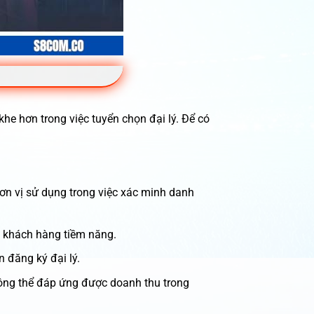
khe hơn trong việc tuyển chọn đại lý. Để có
ơn vị sử dụng trong việc xác minh danh
o khách hàng tiềm năng.
n đăng ký đại lý.
hông thể đáp ứng được doanh thu trong