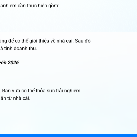
mà anh em cần thực hiện gồm:
àng để có thể giới thiệu về nhà cái. Sau đó
và tính doanh thu.
yến 2026
 Bạn vừa có thể thỏa sức trải nghiệm
ẫn từ nhà cái.