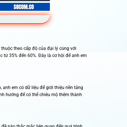
 thuộc theo cấp độ của đại lý cùng với
ác từ 35% đến 60%. Đây là cơ hội để anh em
 anh em có dữ liệu để giới thiệu nền tảng
định hướng để có thể chiêu mộ thêm thành
n đề nào thắc mắc liên quan đến quá trình