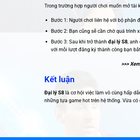
Trong trường hợp người chơi muốn mở tài k
Bước 1: Người chơi liên hệ với bộ phận 
Bước 2: Bạn cũng sẽ cần chờ quá trình x
Bước 3: Sau khi trở thành
đại lý S8
, anh
với mỗi lượt đăng ký thành công bạn bắt
>>> Xem
Kết luận
Đại lý S8
là cơ hội việc làm vô cùng hấp d
những tựa game hot trên hệ thống. Vừa có 