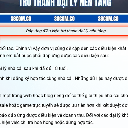
Đáp ứng điều kiện trở thành đại lý nền tảng
ối tác. Chính vì vậy đơn vị cũng đề cập đến các điều kiện khắt 
anh em bắt buộc phải đáp ứng được các điều kiện sau:
i lý nhà cái sau khi đã đủ 18 tuổi.
h khi đăng ký hợp tác cùng nhà cái. Những dữ liệu này được đ
 một trang web hoặc blog riêng để có thể giới thiệu nhà cái ch
ale hoặc game trực tuyến sẽ được ưu tiên hơn khi xét duyệt đơ
bảo đáp ứng được điều kiện về doanh thu. Đối với các đại lý k
 hiện việc chi trả hoa hồng hoặc dừng hợp tác.