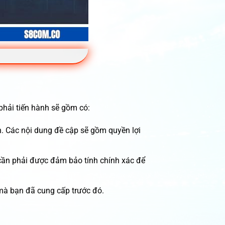
phải tiến hành sẽ gồm có:
h. Các nội dung đề cập sẽ gồm quyền lợi
cần phải được đảm bảo tính chính xác để
l mà bạn đã cung cấp trước đó.