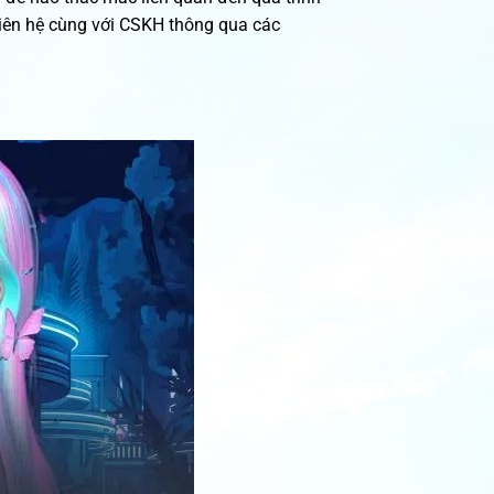
liên hệ cùng với CSKH thông qua các