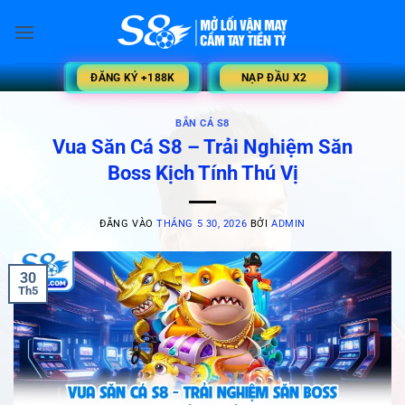
Bỏ
qua
nội
dung
ĐĂNG KÝ +188K
NẠP ĐẦU X2
BẮN CÁ S8
Vua Săn Cá S8 – Trải Nghiệm Săn
Boss Kịch Tính Thú Vị
ĐĂNG VÀO
THÁNG 5 30, 2026
BỞI
ADMIN
30
Th5