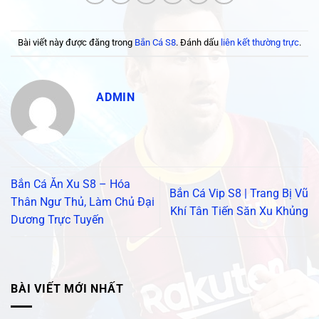
Bài viết này được đăng trong
Bắn Cá S8
. Đánh dấu
liên kết thường trực
.
ADMIN
Bắn Cá Ăn Xu S8 – Hóa
Bắn Cá Vip S8 | Trang Bị Vũ
Thân Ngư Thủ, Làm Chủ Đại
Khí Tân Tiến Săn Xu Khủng
Dương Trực Tuyến
BÀI VIẾT MỚI NHẤT