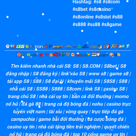
Hashtag: #s8 #s8com
#s8bet #s8casino
#s8online #s8slot #s88
#s888 #ss88 #s8game
Tìm kiếm nhanh nhà cái S8: S8 | S8.COM | S8bet | S8
đăng nhập | S8 đăng ký | link vào S8 | www s8 | game s8 |
tải app S8 | S88 | S8 đại lý | khuyến mãi S8 | S8S8 | S88 |
nhà cái S8 | SS88 | S888 | S8com | link S8 | casino S8 |
trang chủ S8 | nhà cái uy tín |
bắn cá đổi thưởng |
momo
nổ hũ | đá gà 88 | trang cá độ bóng đá | nohu |
casino trực
tuyến việt nam | tài xỉu | vòng quay |
trực tiếp đá gà
campuchia | game bài đổi thưởng | cá cược bóng đá |
casino uy tín |
nhà cái tặng tiền trải nghiệm | quyết chiến
nổ hũ |
trang cá độ bóng đá |
top 10 cổng game uy tín |