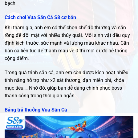
bạch.
Cách chơi Vua Săn Cá S8 cơ bản
Khi tham gia, anh em có thể chọn chế độ thường và săn
rồng để đối mặt với nhiều thủy quái. Mỗi sinh vật đều quy
định kích thước, sức mạnh và lượng máu khác nhau. Cần
bắn cá liên tục để thanh máu về 0 thì mới được hệ thống
cộng điểm.
Trong quá trình săn cá, anh em còn được kích hoạt nhiều
tính năng hỗ trợ như x2 sát thương, đạn miễn phí, khóa
mục tiêu,… Nhờ đó, giúp bạn dễ dàng chinh phục boss
thành công trong thời gian ngắn.
Bảng trả thưởng Vua Săn Cá