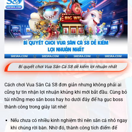
Bí quyết chơi Vua Săn Cá S8 dễ kiếm lợi nhuận nhất
Cách chơi Vua Săn Cá S8 đơn giản nhưng không phải ai
cũng tự tin nhận lợi nhuận khủng khi mới bắt đầu. Cùng bỏ
túi những mẹo săn boss hay ho dưới đây để hạ gục boss
thành công trong giây lát nhé!
Nếu chưa có nhiều kinh nghiệm thì nên săn cá nhỏ ngay
khi chúng rời bàn. Nhờ đó, thành công tích điểm để